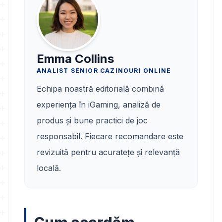
Emma Collins
ANALIST SENIOR CAZINOURI ONLINE
Echipa noastră editorială combină
experiența în iGaming, analiză de
produs și bune practici de joc
responsabil. Fiecare recomandare este
revizuită pentru acuratețe și relevanță
locală.