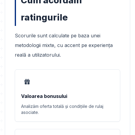
Cum acordăm
ratingurile
Scorurile sunt calculate pe baza unei
metodologii mixte, cu accent pe experiența
reală a utilizatorului.
Valoarea bonusului
Analizăm oferta totală și condițiile de rulaj
asociate.