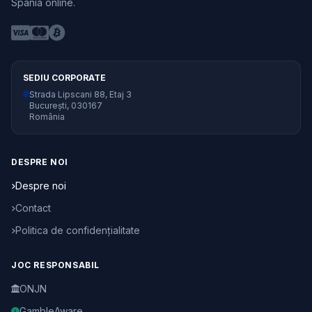
Spania online.
SEDIU CORPORATE
Strada Lipscani 88, Etaj 3
București, 030167
România
DESPRE NOI
Despre noi
Contact
Politica de confidențialitate
JOC RESPONSABIL
ONJN
GambleAware